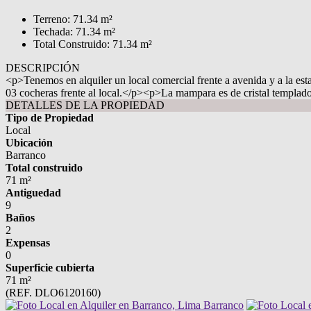
Terreno: 71.34 m²
Techada: 71.34 m²
Total Construido: 71.34 m²
DESCRIPCIÓN
<p>Tenemos en alquiler un local comercial frente a avenida y a la 
03 cocheras frente al local.</p><p>La mampara es de cristal templa
DETALLES DE LA PROPIEDAD
Tipo de Propiedad
Local
Ubicación
Barranco
Total construido
71 m²
Antiguedad
9
Baños
2
Expensas
0
Superficie cubierta
71 m²
(REF. DLO6120160)