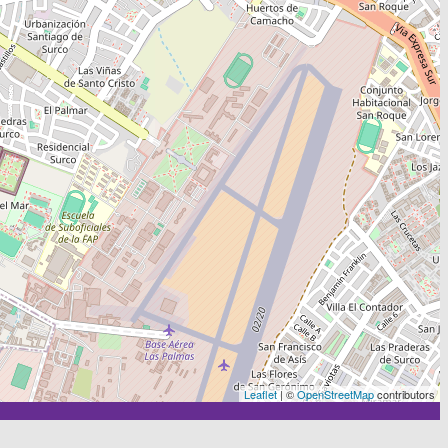
Leaflet
| ©
OpenStreetMap
contributors