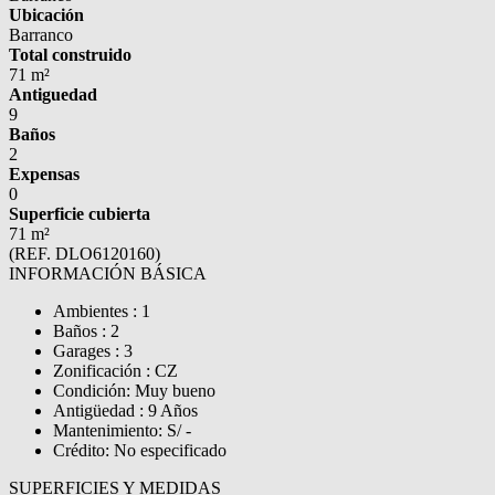
Ubicación
Barranco
Total construido
71 m²
Antiguedad
9
Baños
2
Expensas
0
Superficie cubierta
71 m²
(REF. DLO6120160)
INFORMACIÓN BÁSICA
Ambientes : 1
Baños : 2
Garages : 3
Zonificación : CZ
Condición: Muy bueno
Antigüedad : 9 Años
Mantenimiento: S/ -
Crédito: No especificado
SUPERFICIES Y MEDIDAS