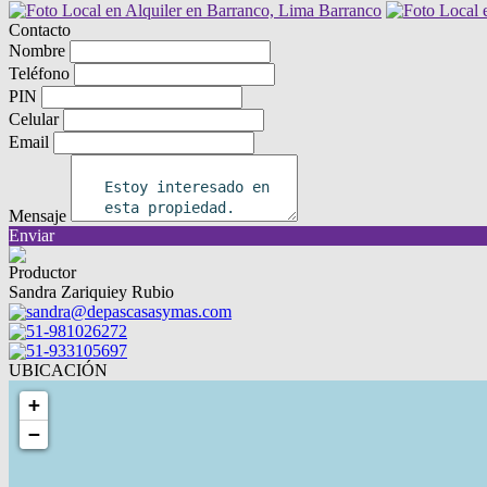
Contacto
Nombre
Teléfono
PIN
Celular
Email
Mensaje
Enviar
Productor
Sandra Zariquiey Rubio
sandra@depascasasymas.com
51-981026272
51-933105697
UBICACIÓN
+
−