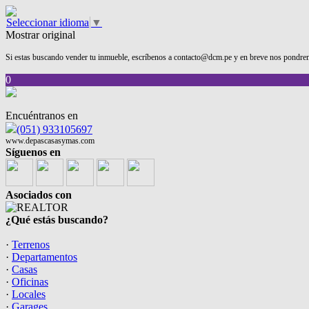
Seleccionar idioma
▼
Mostrar original
Si estas buscando vender tu inmueble, escríbenos a contacto@dcm.pe y en breve nos pondrem
0
Encuéntranos en
(051) 933105697
www.depascasasymas.com
Síguenos en
Asociados con
¿Qué estás buscando?
·
Terrenos
·
Departamentos
·
Casas
·
Oficinas
·
Locales
·
Garages